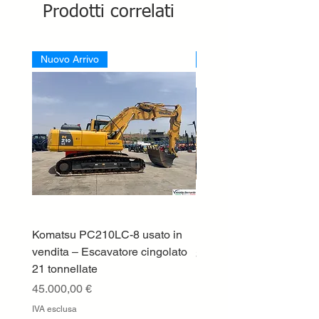
Prodotti correlati
Nuovo Arrivo
Nuovo Arrivo
Komatsu PC210LC-8 usato in
DEUTZ-FAHR 5110 TT
vendita – Escavatore cingolato
Prezzo
33.000,00 €
21 tonnellate
IVA esclusa
Prezzo
45.000,00 €
IVA esclusa