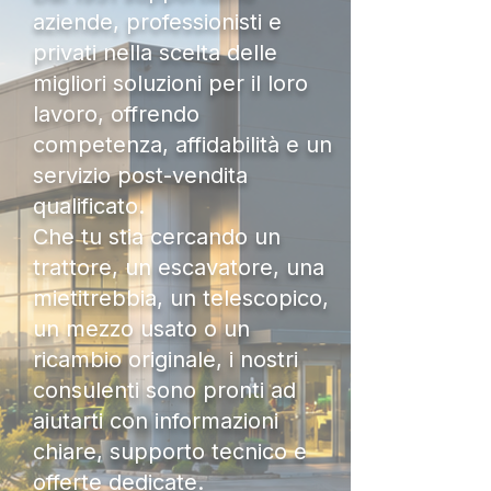
aziende, professionisti e
privati nella scelta delle
migliori soluzioni per il loro
lavoro, offrendo
competenza, affidabilità e un
servizio post-vendita
qualificato.
Che tu stia cercando un
trattore, un escavatore, una
mietitrebbia, un telescopico,
un mezzo usato o un
ricambio originale, i nostri
consulenti sono pronti ad
aiutarti con informazioni
chiare, supporto tecnico e
offerte dedicate.