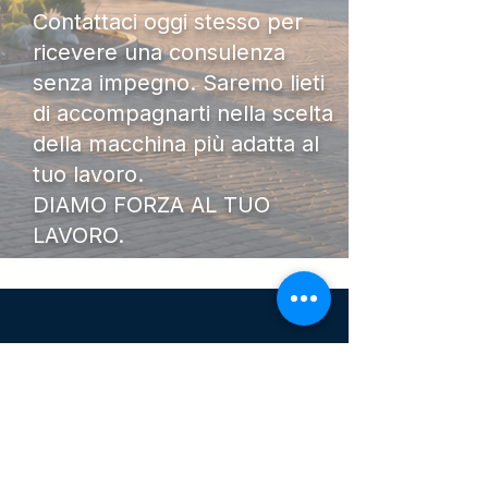
Contattaci oggi stesso per
ricevere una consulenza
senza impegno. Saremo lieti
di accompagnarti nella scelta
della macchina più adatta al
tuo lavoro.
DIAMO FORZA AL TUO
LAVORO.
I Nostri
Orari
Lunedi - Venerdì 08:00 - 13:00