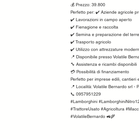
💰 Prezzo: 39.800
Perfetto per: ✔️ Aziende agricole pr
✔️ Lavorazioni in campo aperto
✔️ Fienagione e raccolta
✔️ Semina e preparazione del terr
✔️ Trasporto agricolo
✔️ Utilizzo con attrezzature moder
📍 Disponibile presso Volatile Bern
🔧 Assistenza e ricambi disponibili
💳 Possibilità di finanziamento
Perfetto per imprese edili, cantieri 
📍 Località: Volatile Bernardo srl
📞 0957951229
#Lamborghini #LamborghiniNitro12
#TrattoreUsato #Agricoltura #Macc
#VolatileBernardo 🚜🌾