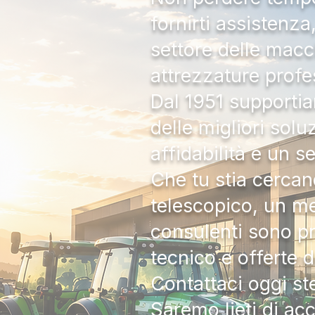
fornirti assistenz
settore delle macc
attrezzature profe
Dal 1951 supportia
delle migliori solu
affidabilità e un s
Che tu stia cercan
telescopico, un me
consulenti sono pr
tecnico e offerte 
Contattaci oggi s
Saremo lieti di ac