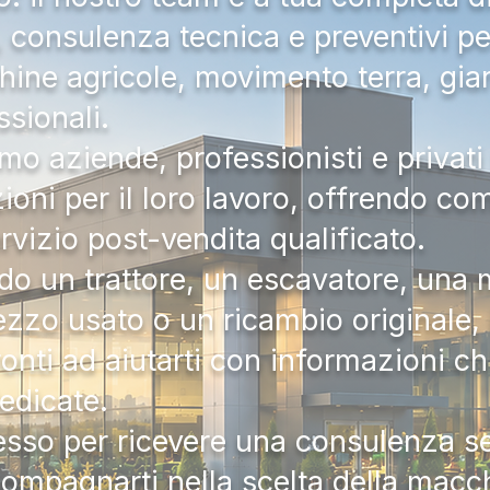
a, consulenza tecnica e preventivi pe
hine agricole, movimento terra, gia
ssionali.
mo aziende, professionisti e privati 
zioni per il loro lavoro, offrendo c
ervizio post-vendita qualificato.
do un trattore, un escavatore, una m
zzo usato o un ricambio originale, i
onti ad aiutarti con informazioni ch
dedicate.
tesso per ricevere una consulenza 
compagnarti nella scelta della macc