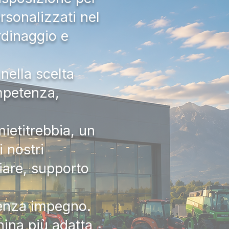
rsonalizzati nel
rdinaggio e
nella scelta
ompetenza,
ietitrebbia, un
 nostri
iare, supporto
senza impegno.
hina più adatta