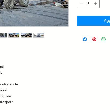
Agg
sel
le
confortevole
zioni
i guida
trasporti