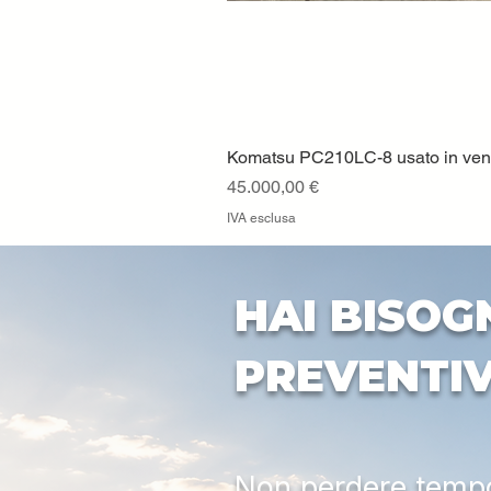
Komatsu PC210LC-8 usato in vendi
Prezzo
45.000,00 €
IVA esclusa
HAI BISOG
PREVENTI
Non perdere tempo: