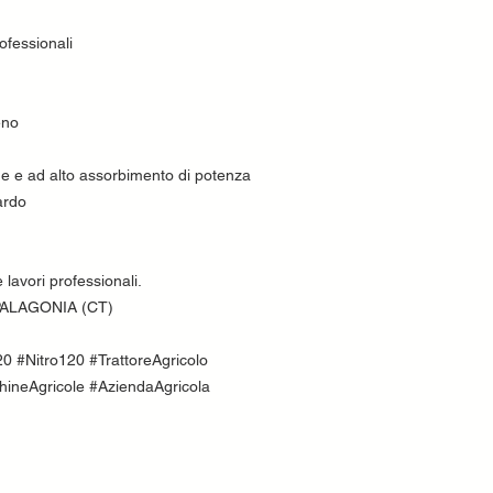
ofessionali
eno
ne e ad alto assorbimento di potenza
ardo
e lavori professionali.
 - PALAGONIA (CT)
0 #Nitro120 #TrattoreAgricolo
hineAgricole #AziendaAgricola