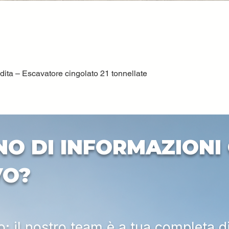
ta – Escavatore cingolato 21 tonnellate
Vista rapida
NO DI INFORMAZIONI 
VO?
 il nostro team è a tua completa d