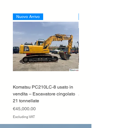
Nuovo Arrivo
Nuovo Arrivo
Komatsu PC210LC-8 usato in
DEUTZ-FAHR 5110 TT
vendita – Escavatore cingolato
Price
€33,000.00
21 tonnellate
Excluding VAT
Price
€45,000.00
Excluding VAT