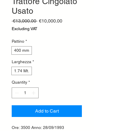
Trattore Cingolato
Usato
Regular
Sale
 €13,000.00 
€10,000.00
Price
Price
Excluding VAT
Pattino
*
400 mm
Larghezza
*
1.74 Mt.
Quantity
*
Add to Cart
Ore: 3500 Anno: 28/09/1993