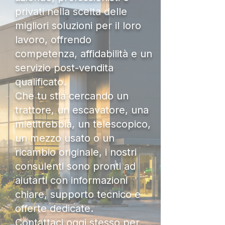
privati nella scelta delle
migliori soluzioni per il loro
lavoro, offrendo
competenza, affidabilità e un
servizio post-vendita
qualificato.
Che tu stia cercando un
trattore, un escavatore, una
mietitrebbia, un telescopico,
un mezzo usato o un
ricambio originale, i nostri
consulenti sono pronti ad
aiutarti con informazioni
chiare, supporto tecnico e
offerte dedicate.
Contattaci oggi stesso per