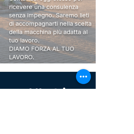
ricevere una consulenza
senza impegno. Saremo lieti
di accompagnarti nella scelta
della macchina più adatta al
tuo lavoro.
DIAMO FORZA AL TUO
LAVORO.
I Nostri
Orari
Lunedi - Venerdì 08:00 - 13:00
14:30 20:00