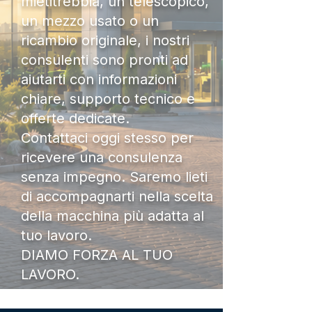
mietitrebbia, un telescopico,
un mezzo usato o un
ricambio originale, i nostri
consulenti sono pronti ad
aiutarti con informazioni
chiare, supporto tecnico e
offerte dedicate.
Contattaci oggi stesso per
ricevere una consulenza
senza impegno. Saremo lieti
di accompagnarti nella scelta
della macchina più adatta al
tuo lavoro.
DIAMO FORZA AL TUO
LAVORO.