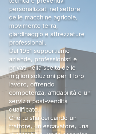
tecnica e preventivi
personalizzati nel settore
delle macchine agricole,
movimento terra,
giardinaggio e attrezzature
professionali.
Dal 1951 supportiamo
aziende, professionisti e
privati nella scelta delle
migliori soluzioni per il loro
lavoro, offrendo
competenza, affidabilità e un
servizio post-vendita
qualificato.
Che tu stia cercando un
trattore, un escavatore, una