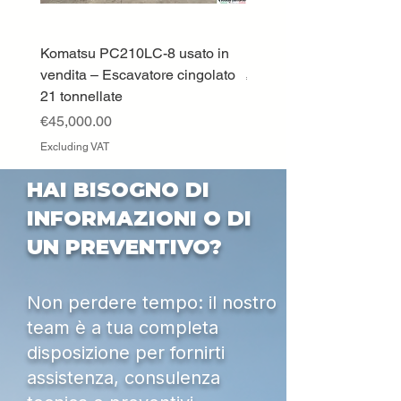
Komatsu PC210LC-8 usato in
DEUTZ-FAHR 5110 TT
vendita – Escavatore cingolato
Price
€33,000.00
21 tonnellate
Excluding VAT
Price
€45,000.00
Excluding VAT
HAI BISOGNO DI
INFORMAZIONI O DI
UN PREVENTIVO?
Non perdere tempo: il nostro
team è a tua completa
disposizione per fornirti
assistenza, consulenza