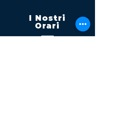
I Nostri
Orari
Lunedi - Venerdì 08:00 - 13:00
14:30 20:00
Sabato 08:00 - 14:00
Seguici su
Contatti