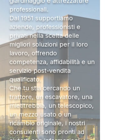
giardinaggio e attrezzature
professionali.
Dal 1951 supportiamo
aziende, professionisti e
privati nella scelta delle
migliori soluzioni per il loro
lavoro, offrendo
competenza, affidabilità e un
servizio post-vendita
qualificato.
Che tu stia cercando un
trattore, un escavatore, una
mietitrebbia, un telescopico,
un mezzo usato o un
ricambio originale, i nostri
consulenti sono pronti ad