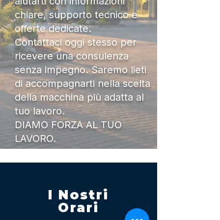
aiutarti con informazioni
chiare, supporto tecnico e
offerte dedicate.
Contattaci oggi stesso per
ricevere una consulenza
senza impegno. Saremo lieti
di accompagnarti nella scelta
della macchina più adatta al
tuo lavoro.
DIAMO FORZA AL TUO
LAVORO.
I Nostri
Orari