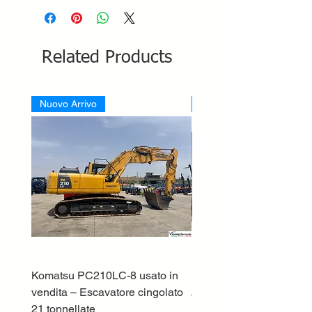
Related Products
Nuovo Arrivo
Nuovo Arrivo
Komatsu PC210LC-8 usato in
DEUTZ-FAHR 5110 TT
vendita – Escavatore cingolato
Price
€33,000.00
21 tonnellate