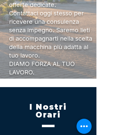
offerte dedicate.
Contattaci oggi stesso per
ricevere una consulenza
senza impegno. Saremo lieti
di accompagnarti nella scelta
della macchina più adatta al
tuo lavoro.
DIAMO FORZA AL TUO
LAVORO.
I Nostri
Orari