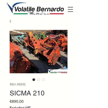
SKU: A9252
SICMA 210
Price
€890.00
Excluding VAT