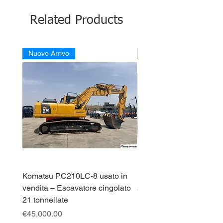
Related Products
Nuovo Arrivo
Nuovo Arrivo
Komatsu PC210LC-8 usato in
DEUTZ-FAHR 5110 TT
vendita – Escavatore cingolato
Price
€33,000.00
21 tonnellate
Excluding VAT
Price
€45,000.00