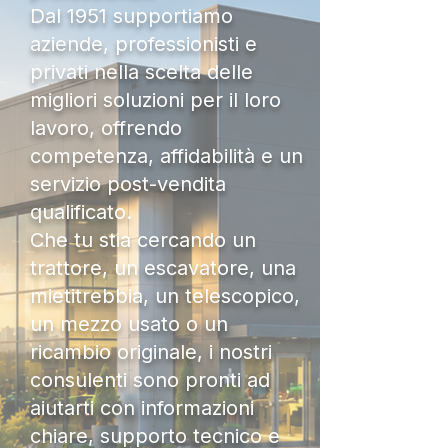
Dal 1951 supportiamo
aziende, professionisti e
privati nella scelta delle
migliori soluzioni per il loro
lavoro, offrendo
competenza, affidabilità e un
servizio post-vendita
qualificato.
Che tu stia cercando un
trattore, un escavatore, una
mietitrebbia, un telescopico,
un mezzo usato o un
ricambio originale, i nostri
consulenti sono pronti ad
aiutarti con informazioni
chiare, supporto tecnico e