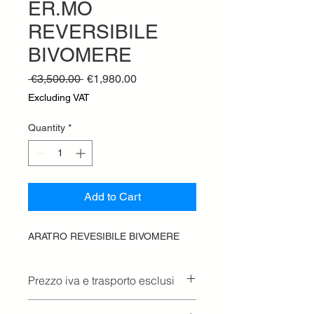
ER.MO
REVERSIBILE
BIVOMERE
Regular
Sale
 €3,500.00 
€1,980.00
Price
Price
Excluding VAT
Quantity
*
Add to Cart
ARATRO REVESIBILE BIVOMERE
Prezzo iva e trasporto esclusi