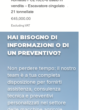
vendita – Escavatore cingolato
Price
€33,000.00
21 tonnellate
Excluding VAT
Price
€45,000.00
Excluding VAT
HAI BISOGNO DI
INFORMAZIONI O DI
UN PREVENTIVO?
Non perdere tempo: il nostro
team è a tua completa
disposizione per fornirti
assistenza, consulenza
tecnica e preventivi
personalizzati nel settore
delle macchine agricole,