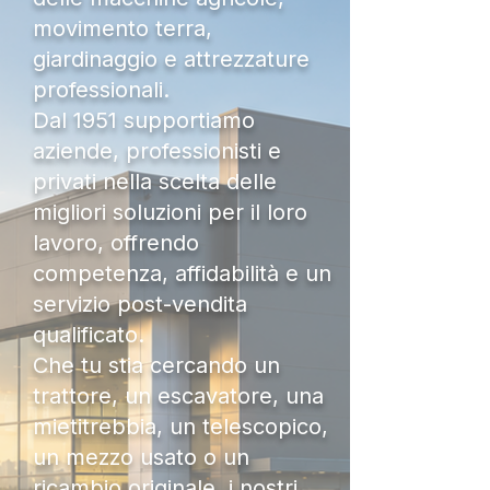
movimento terra,
giardinaggio e attrezzature
professionali.
Dal 1951 supportiamo
aziende, professionisti e
privati nella scelta delle
migliori soluzioni per il loro
lavoro, offrendo
competenza, affidabilità e un
servizio post-vendita
qualificato.
Che tu stia cercando un
trattore, un escavatore, una
mietitrebbia, un telescopico,
un mezzo usato o un
ricambio originale, i nostri