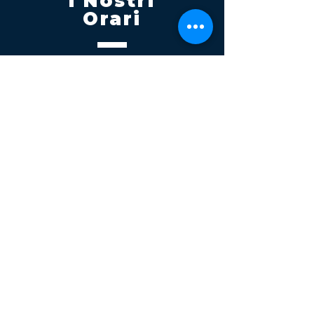
I Nostri
Orari
Lunedi - Venerdì 08:00 - 13:00
14:30 20:00
Sabato 08:00 - 14:00
Seguici su
Contatti
Tel.
095 795 1229