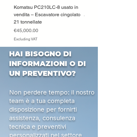
Komatsu PC210LC-8 usato in
DEUTZ-FAHR 5110 TT
vendita – Escavatore cingolato
Price
€33,000.00
21 tonnellate
Excluding VAT
Price
€45,000.00
Excluding VAT
HAI BISOGNO DI
INFORMAZIONI O DI
UN PREVENTIVO?
Non perdere tempo: il nostro
team è a tua completa
disposizione per fornirti
assistenza, consulenza
tecnica e preventivi
personalizzati nel settore