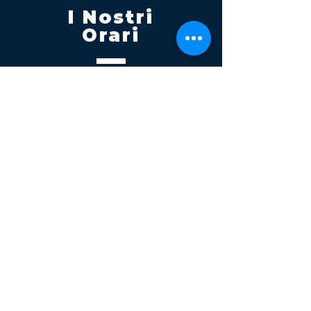
I Nostri
Orari
Lunedi - Venerdì 08:00 - 13:00
14:30 20:00
Sabato 08:00 - 14:00
Seguici su
Contatti