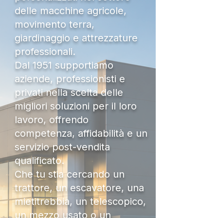
delle macchine agricole,
movimento terra,
giardinaggio e attrezzature
professionali.
Dal 1951 supportiamo
aziende, professionisti e
privati nella scelta delle
migliori soluzioni per il loro
lavoro, offrendo
competenza, affidabilità e un
servizio post-vendita
qualificato.
Che tu stia cercando un
trattore, un escavatore, una
mietitrebbia, un telescopico,
un mezzo usato o un