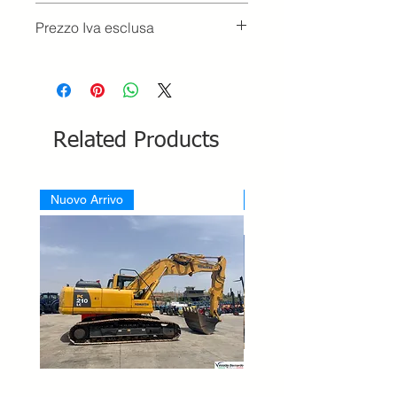
Prezzo Iva esclusa
Related Products
Nuovo Arrivo
Nuovo Arrivo