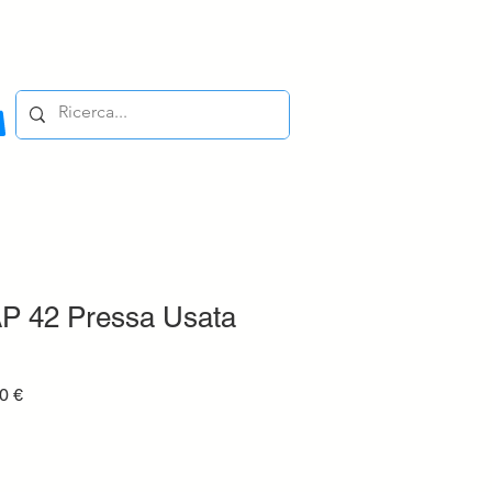
 42 Pressa Usata
Prezzo
0 €
e
scontato