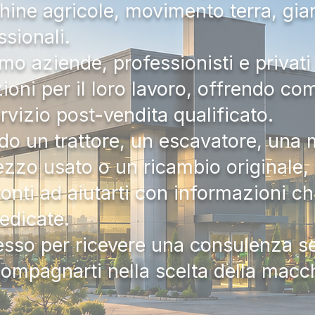
hine agricole, movimento terra, gia
ssionali.
mo aziende, professionisti e privati 
zioni per il loro lavoro, offrendo c
ervizio post-vendita qualificato.
do un trattore, un escavatore, una m
zzo usato o un ricambio originale, i
onti ad aiutarti con informazioni ch
dedicate.
tesso per ricevere una consulenza 
compagnarti nella scelta della macc