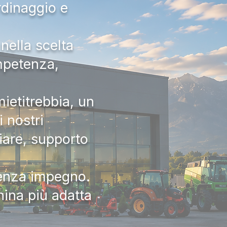
rdinaggio e
nella scelta
ompetenza,
ietitrebbia, un
 nostri
iare, supporto
senza impegno.
hina più adatta