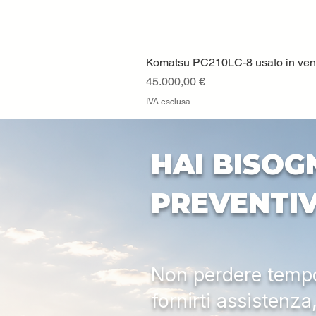
Komatsu PC210LC-8 usato in vendi
Prezzo
45.000,00 €
IVA esclusa
HAI BISOG
PREVENTI
Non perdere tempo:
fornirti assistenz