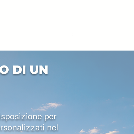
DEUTZ-FAHR 5110 TTV
Prezzo
33.000,00 €
IVA esclusa
O DI UN
isposizione per
rsonalizzati nel