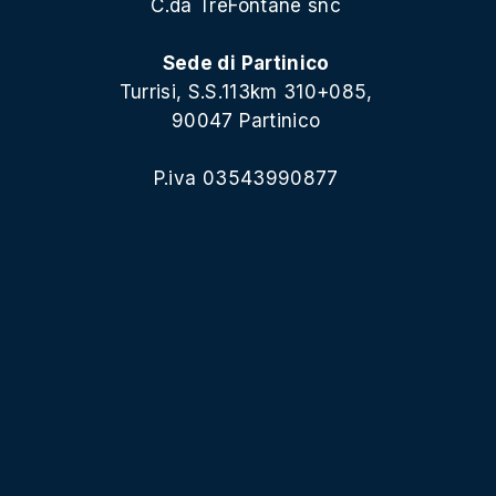
C.da TreFontane snc
Sede di Partinico
Turrisi, S.S.113km 310+085,
90047 Partinico
P.iva 03543990877