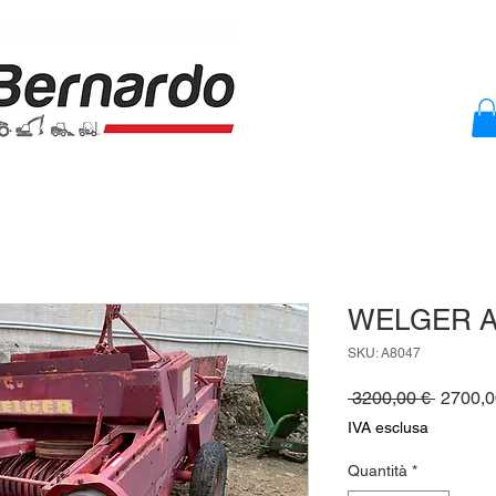
WELGER AP
SKU: A8047
Prezzo
 3200,00 € 
2700,0
regolar
IVA esclusa
Quantità
*