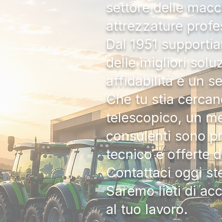
settore delle macc
attrezzature profe
Dal 1951 supportia
delle migliori solu
affidabilità e un s
Che tu stia cercan
telescopico, un me
consulenti sono pr
tecnico e offerte 
Contattaci oggi s
Saremo lieti di ac
al tuo lavoro.