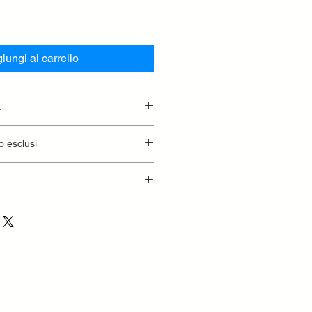
iungi al carrello
.
essionaria.
o esclusi