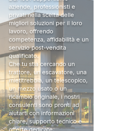
aziende, professionisti e
privati nella scelta delle
migliori soluzioni per il loro
lavoro, offrendo
competenza, affidabilità e un
servizio post-vendita
qualificato.
Che tu stia cercando un
trattore, un escavatore, una
mietitrebbia, un telescopico,
un mezzo usato o un
ricambio originale, i nostri
consulenti sono pronti ad
aiutarti con informazioni
chiare, supporto tecnico e
offerte dedicate.