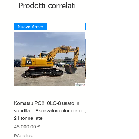
Prodotti correlati
Nuovo Arrivo
Nuovo Arrivo
Komatsu PC210LC-8 usato in
DEUTZ-FAHR 5110 TT
vendita – Escavatore cingolato
Prezzo
33.000,00 €
21 tonnellate
IVA esclusa
Prezzo
45.000,00 €
IVA esclusa