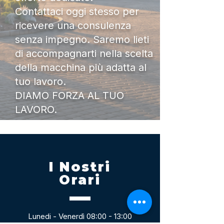
Contattaci oggi stesso per
ricevere una consulenza
senza impegno. Saremo lieti
di accompagnarti nella scelta
della macchina più adatta al
tuo lavoro.
DIAMO FORZA AL TUO
LAVORO.
I Nostri
Orari
Lunedi - Venerdì 08:00 - 13:00