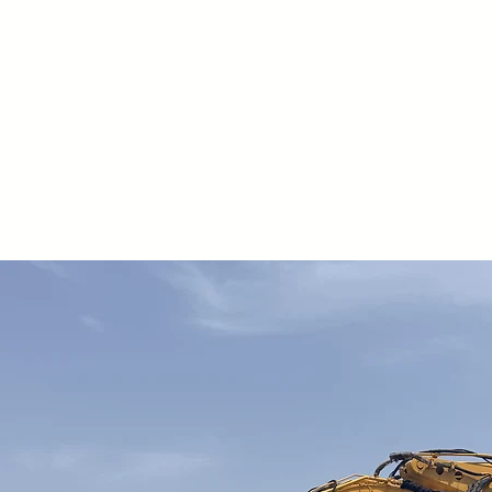
Pistone doppio eff
spostamento later
Verniciatura spec