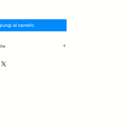
iungi al carrello
che
i
ore in lamiera
ore con bandelle zincate
libera interna
 cardano
 dentate
nghie
egolabile
chiatore
no
interni
 zincati