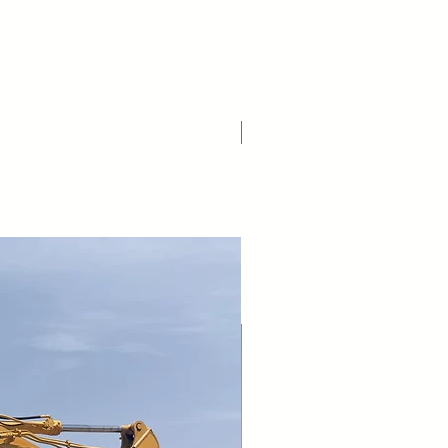
etto per
ale
iale a polvere
Nuovo Arrivo