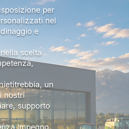
isposizione per
rsonalizzati nel
rdinaggio e
nella scelta
ompetenza,
ietitrebbia, un
 nostri
iare, supporto
senza impegno.