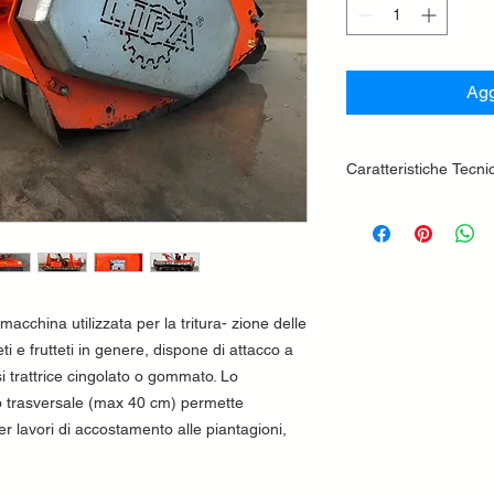
Agg
Caratteristiche Tecni
Attacco a tre punt
Protezione posteri
Protezione anteri
Scatola con ruota 
Albero cardanico
macchina utilizzata per la tritura- zione delle
Cuffia protezione
Rotore con mazze
ti e frutteti in genere, dispone di attacco a
Trasmissione a ci
si trattrice cingolato o gommato. Lo
Rullo posteriore r
 trasversale (max 40 cm) permette
in altezza con ras
er lavori di accostamento alle piantagioni,
Controtelaio inter
Serie di contrasti 
Ramponi posteriori