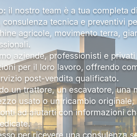
 il nostro team è a tua completa d
a, consulenza tecnica e preventivi pe
hine agricole, movimento terra, gia
ssionali.
mo aziende, professionisti e privati 
zioni per il loro lavoro, offrendo c
ervizio post-vendita qualificato.
do un trattore, un escavatore, una m
zzo usato o un ricambio originale, i
onti ad aiutarti con informazioni ch
dedicate.
tesso per ricevere una consulenza 