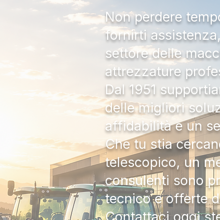
Non perdere tempo:
fornirti assistenz
settore delle macc
attrezzature profe
Dal 1951 supportia
delle migliori solu
affidabilità e un s
Che tu stia cercan
telescopico, un me
consulenti sono pr
tecnico e offerte 
Contattaci oggi s