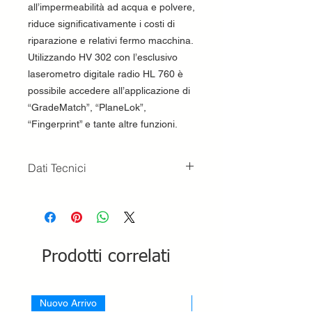
all’impermeabilità ad acqua e polvere,
riduce significativamente i costi di
riparazione e relativi fermo macchina.
Utilizzando HV 302 con l’esclusivo
laserometro digitale radio HL 760 è
possibile accedere all’applicazione di
“GradeMatch”, “PlaneLok”,
“Fingerprint” e tante altre funzioni.
Dati Tecnici
DATI TECNICI
Precisione: ± 1,5mm / 30m
Portata: Ø > 800 metri
Range di auto-livellamento: ± 5°
Diodo Laser: 600-680 nm Classe 3
Prodotti correlati
Protezione acqua: IP 66
Durata batteria: 45 ore
Garanzia: 5 anni
Nuovo Arrivo
Nuovo Arrivo