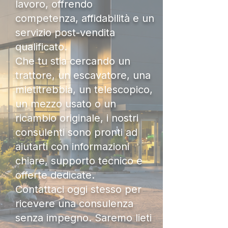
lavoro, offrendo
competenza, affidabilità e un
servizio post-vendita
qualificato.
Che tu stia cercando un
trattore, un escavatore, una
mietitrebbia, un telescopico,
un mezzo usato o un
ricambio originale, i nostri
consulenti sono pronti ad
aiutarti con informazioni
chiare, supporto tecnico e
offerte dedicate.
Contattaci oggi stesso per
ricevere una consulenza
senza impegno. Saremo lieti