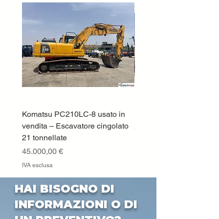
Komatsu PC210LC-8 usato in
DEUTZ-FAHR 5110 TT
vendita – Escavatore cingolato
Prezzo
33.000,00 €
21 tonnellate
IVA esclusa
Prezzo
45.000,00 €
IVA esclusa
HAI BISOGNO DI
INFORMAZIONI O DI