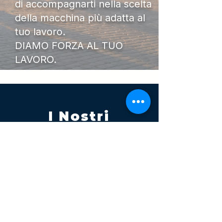
di accompagnarti nella scelta
della macchina più adatta al
tuo lavoro.
DIAMO FORZA AL TUO
LAVORO.
I Nostri
Orari
Lunedi - Venerdì 08:00 - 13:00
14:30 20:00
Sabato 08:00 - 14:00