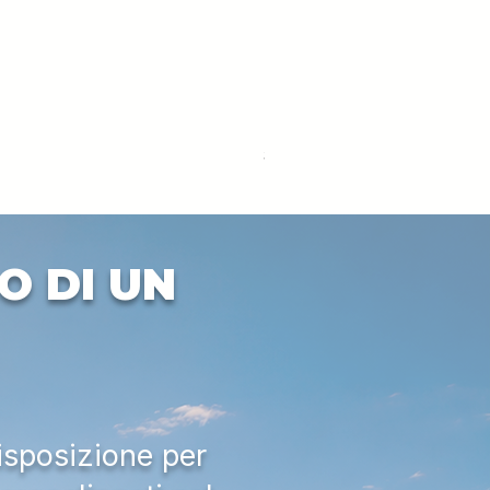
DEUTZ-FAHR 5110 TTV
Prezzo
33.000,00 €
IVA esclusa
O DI UN
isposizione per