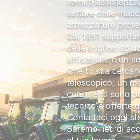
fornirti assistenz
settore delle macc
attrezzature profe
Dal 1951 supportia
delle migliori solu
affidabilità e un s
Che tu stia cercan
telescopico, un me
consulenti sono pr
tecnico e offerte 
Contattaci oggi s
Saremo lieti di ac