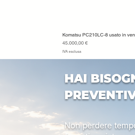
Komatsu PC210LC-8 usato in vendi
Prezzo
45.000,00 €
IVA esclusa
HAI BISOG
PREVENTI
Non perdere tempo: