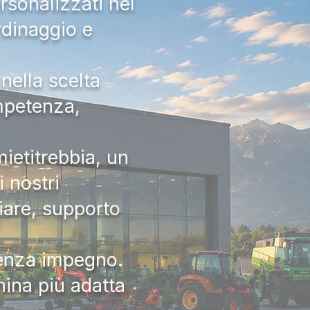
rsonalizzati nel
rdinaggio e
nella scelta
ompetenza,
ietitrebbia, un
 nostri
iare, supporto
senza impegno.
hina più adatta