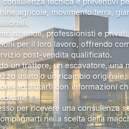
a, consulenza tecnica e preventivi pe
hine agricole, movimento terra, gia
ssionali.
mo aziende, professionisti e privati 
zioni per il loro lavoro, offrendo c
ervizio post-vendita qualificato.
do un trattore, un escavatore, una m
zzo usato o un ricambio originale, i
onti ad aiutarti con informazioni ch
dedicate.
tesso per ricevere una consulenza 
compagnarti nella scelta della macc