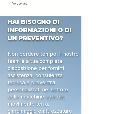
Prezzo
55.000,00 €
IVA esclusa
IVA esclusa
HAI BISOGNO DI
INFORMAZIONI O DI
UN PREVENTIVO?
Non perdere tempo: il nostro
team è a tua completa
disposizione per fornirti
assistenza, consulenza
tecnica e preventivi
personalizzati nel settore
delle macchine agricole,
movimento terra,
giardinaggio e attrezzature