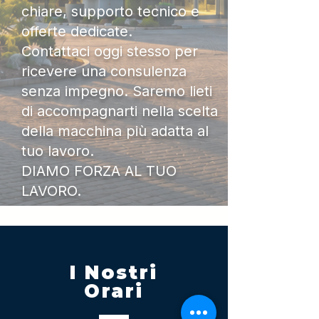
chiare, supporto tecnico e
offerte dedicate.
Contattaci oggi stesso per
ricevere una consulenza
senza impegno. Saremo lieti
di accompagnarti nella scelta
della macchina più adatta al
tuo lavoro.
DIAMO FORZA AL TUO
LAVORO.
I Nostri
Orari