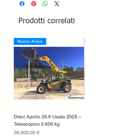
Prodotti correlati
Nuovo Arrivo
Nuovo Arrivo
Dieci Apollo 26.6 Usato 2025 –
MERLO P40.13 PLUS 
Telescopico 2.600 kg
2019 – TELESCOPICO 
KG – SICILIA
Prezzo
36.000,00 €