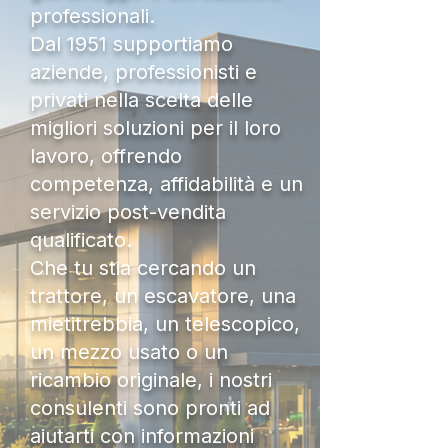
professionali.
Dal 1951 supportiamo
aziende, professionisti e
privati nella scelta delle
migliori soluzioni per il loro
lavoro, offrendo
competenza, affidabilità e un
servizio post-vendita
qualificato.
Che tu stia cercando un
trattore, un escavatore, una
mietitrebbia, un telescopico,
un mezzo usato o un
ricambio originale, i nostri
consulenti sono pronti ad
aiutarti con informazioni