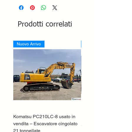
Prodotti correlati
Nuovo Arrivo
Nuovo Arrivo
Komatsu PC210LC-8 usato in
DEUTZ-FAHR 5110 TT
vendita – Escavatore cingolato
Prezzo
33.000,00 €
21 tonnellate