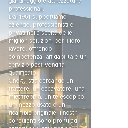
giardinaggio e attrezzature
professionali.
Dal 1951 supportiamo
aziende, professionisti e
privati nella scelta delle
migliori soluzioni per il loro
lavoro, offrendo
competenza, affidabilità e un
servizio post-vendita
qualificato.
Che tu stia cercando un
trattore, un escavatore, una
mietitrebbia, un telescopico,
un mezzo usato o un
ricambio originale, i nostri
consulenti sono pronti ad