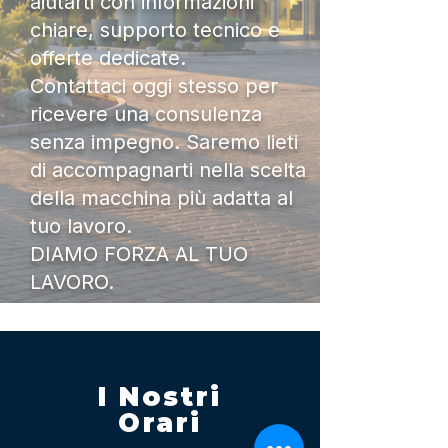
aiutarti con informazioni
chiare, supporto tecnico e
offerte dedicate.
Contattaci oggi stesso per
ricevere una consulenza
senza impegno. Saremo lieti
di accompagnarti nella scelta
della macchina più adatta al
tuo lavoro.
DIAMO FORZA AL TUO
LAVORO.
I Nostri
Orari