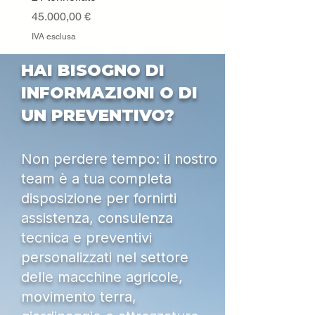
IVA esclusa
Prezzo
45.000,00 €
IVA esclusa
HAI BISOGNO DI
INFORMAZIONI O DI
UN PREVENTIVO?
Non perdere tempo: il nostro
team è a tua completa
disposizione per fornirti
assistenza, consulenza
tecnica e preventivi
personalizzati nel settore
delle macchine agricole,
movimento terra,