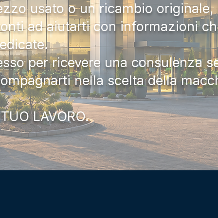
zzo usato o un ricambio originale, i
onti ad aiutarti con informazioni ch
dedicate.
tesso per ricevere una consulenza 
compagnarti nella scelta della macc
 TUO LAVORO.