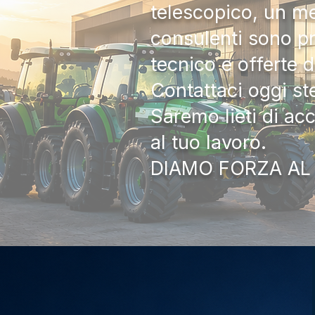
telescopico, un me
consulenti sono pr
tecnico e offerte 
Contattaci oggi s
Saremo lieti di ac
al tuo lavoro.
DIAMO FORZA AL