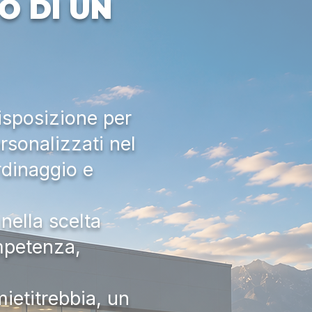
O DI UN
isposizione per
rsonalizzati nel
rdinaggio e
nella scelta
ompetenza,
ietitrebbia, un