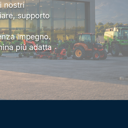
 nostri
iare, supporto
senza impegno.
hina più adatta