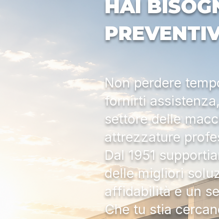
HAI BISOG
PREVENTI
Non perdere tempo:
fornirti assistenz
settore delle macc
attrezzature profe
Dal 1951 supportia
delle migliori solu
affidabilità e un s
Che tu stia cercan