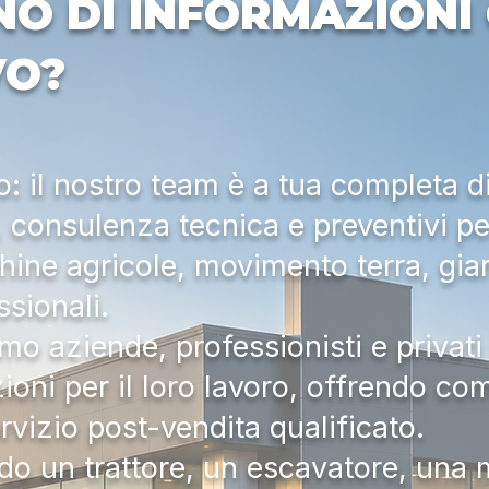
NO DI INFORMAZIONI 
VO?
 il nostro team è a tua completa d
a, consulenza tecnica e preventivi pe
hine agricole, movimento terra, gia
ssionali.
mo aziende, professionisti e privati 
zioni per il loro lavoro, offrendo c
ervizio post-vendita qualificato.
do un trattore, un escavatore, una m