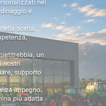
rsonalizzati nel
rdinaggio e
nella scelta
ompetenza,
ietitrebbia, un
 nostri
iare, supporto
senza impegno.
hina più adatta