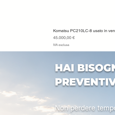
Komatsu PC210LC-8 usato in vendi
Prezzo
45.000,00 €
IVA esclusa
HAI BISOG
PREVENTI
Non perdere tempo: