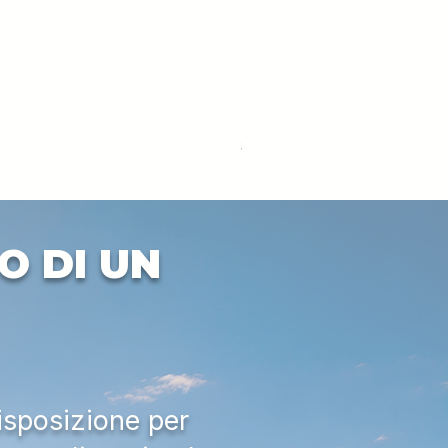
DEUTZ-FAHR 5110 TTV
Prezzo
33.000,00 €
IVA esclusa
O DI UN
isposizione per