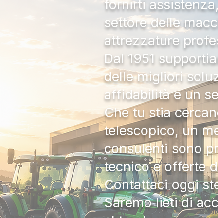
fornirti assistenz
settore delle macc
attrezzature profe
Dal 1951 supportia
delle migliori solu
affidabilità e un s
Che tu stia cercan
telescopico, un me
consulenti sono pr
tecnico e offerte 
Contattaci oggi s
Saremo lieti di ac