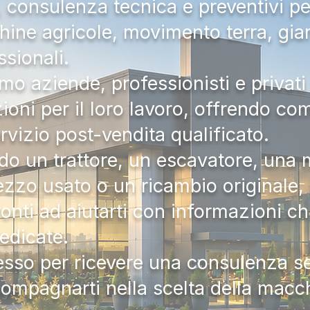
a, consulenza tecnica e preventivi pe
hine agricole, movimento terra, gia
ssionali.
mo aziende, professionisti e privati 
zioni per il loro lavoro, offrendo c
ervizio post-vendita qualificato.
do un trattore, un escavatore, una m
zzo usato o un ricambio originale, i
onti ad aiutarti con informazioni ch
dedicate.
tesso per ricevere una consulenza 
compagnarti nella scelta della macc