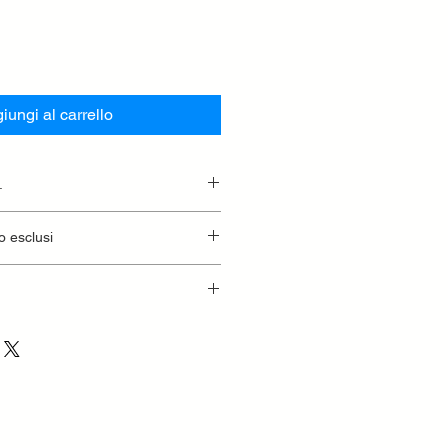
iungi al carrello
.
essionaria.
o esclusi