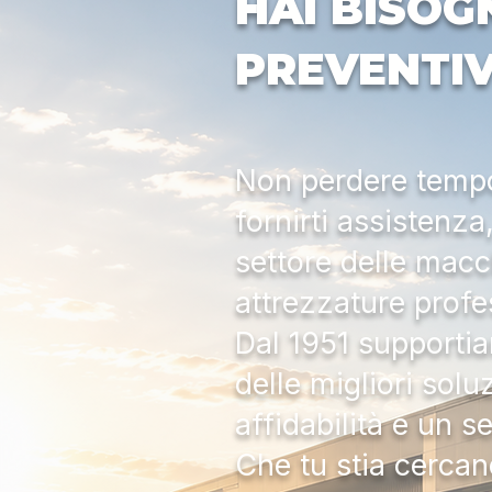
HAI BISOG
PREVENTI
Non perdere tempo:
fornirti assistenz
settore delle macc
attrezzature profe
Dal 1951 supportia
delle migliori solu
affidabilità e un s
Che tu stia cercan