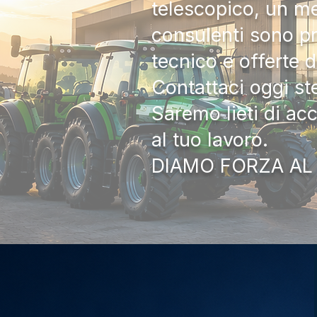
telescopico, un me
consulenti sono pr
tecnico e offerte 
Contattaci oggi s
Saremo lieti di ac
al tuo lavoro.
DIAMO FORZA AL