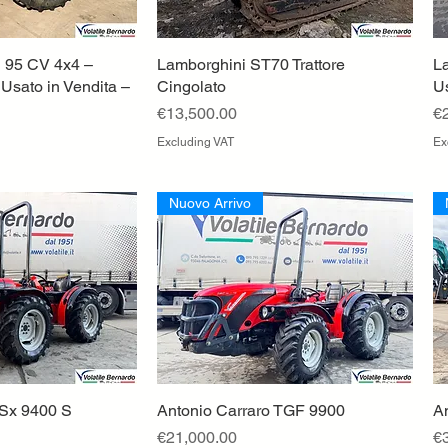
 95 CV 4x4 –
ck View
Lamborghini ST70 Trattore
Quick View
La
 Usato in Vendita –
Cingolato
U
Price
Pr
€13,500.00
€
Excluding VAT
Ex
Nuovo Arrivo
 Sx 9400 S
ck View
Antonio Carraro TGF 9900
Quick View
A
Price
Pr
€21,000.00
€