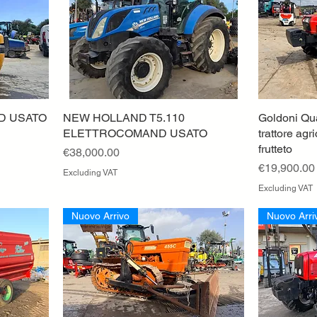
0D USATO
NEW HOLLAND T5.110
Quick View
Goldoni Qu
ELETTROCOMAND USATO
trattore agr
frutteto
Price
€38,000.00
Price
€19,900.00
Excluding VAT
Excluding VAT
Nuovo Arrivo
Nuovo Arri