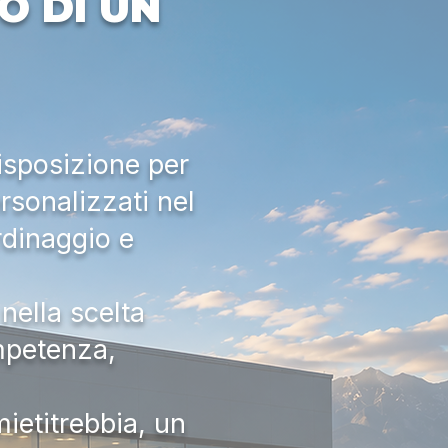
O DI UN
isposizione per
rsonalizzati nel
rdinaggio e
nella scelta
ompetenza,
ietitrebbia, un