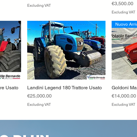
Price
€3,500.00
Excluding VAT
Excluding VAT
Nuovo Arri
re Usato
Landini Legend 180 Trattore Usato
Quick View
Goldoni Ma
Price
Price
€25,000.00
€14,000.00
Excluding VAT
Excluding VAT