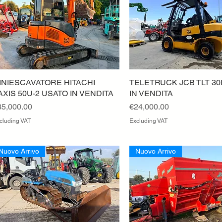
INIESCAVATORE HITACHI
Quick View
TELETRUCK JCB TLT 3
Quick View
AXIS 50U-2 USATO IN VENDITA
IN VENDITA
ice
Price
35,000.00
€24,000.00
cluding VAT
Excluding VAT
Nuovo Arrivo
Nuovo Arrivo