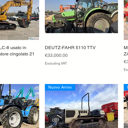
C-8 usato in
ck View
DEUTZ-FAHR 5110 TTV
Quick View
M
tore cingolato 21
Z
Price
€33,000.00
Pr
€
Excluding VAT
Ex
Nuovo Arrivo