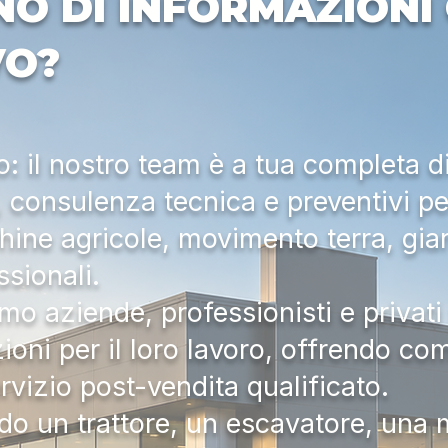
NO DI INFORMAZIONI 
VO?
 il nostro team è a tua completa d
a, consulenza tecnica e preventivi pe
hine agricole, movimento terra, gia
ssionali.
mo aziende, professionisti e privati 
zioni per il loro lavoro, offrendo c
ervizio post-vendita qualificato.
do un trattore, un escavatore, una m