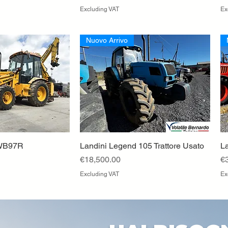
Excluding VAT
Ex
Nuovo Arrivo
 WB97R
ck View
Landini Legend 105 Trattore Usato
Quick View
La
Price
Pr
€18,500.00
€
Excluding VAT
Ex