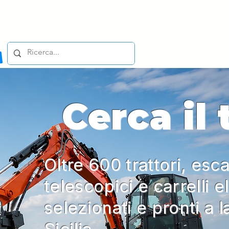
Cerca il
Oltre 600 trattori, esca
telescopici e carrelli e
selezionati e pronti a l
Sicilia.