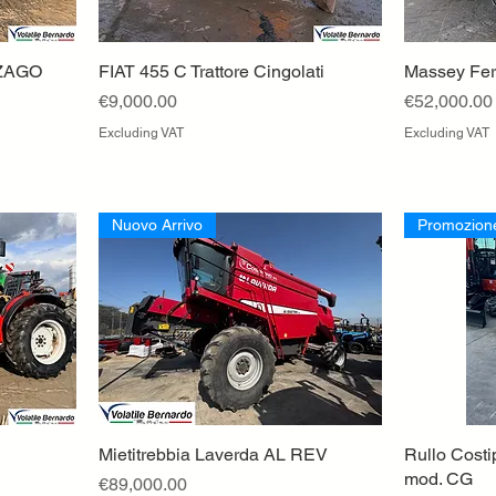
ZAGO
FIAT 455 C Trattore Cingolati
Quick View
Massey Fe
Price
Price
€9,000.00
€52,000.00
Excluding VAT
Excluding VAT
Nuovo Arrivo
Promozion
Mietitrebbia Laverda AL REV
Quick View
Rullo Cost
mod. CG
Price
€89,000.00