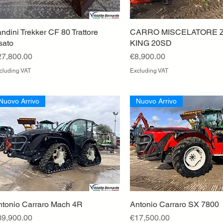
ndini Trekker CF 80 Trattore
Quick View
CARRO MISCELATORE 
Quick View
sato
KING 20SD
ice
Price
27,800.00
€8,900.00
cluding VAT
Excluding VAT
Nuovo Arrivo
Nuovo Arrivo
ntonio Carraro Mach 4R
Quick View
Antonio Carraro SX 7800
Quick View
ice
Price
39,900.00
€17,500.00