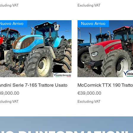
cluding VAT
Excluding VAT
Nuovo Arrivo
Nuovo Arrivo
ndini Serie 7-165 Trattore Usato
Quick View
McCormick TTX 190 Tratto
Quick View
ice
Price
39,000.00
€39,000.00
cluding VAT
Excluding VAT