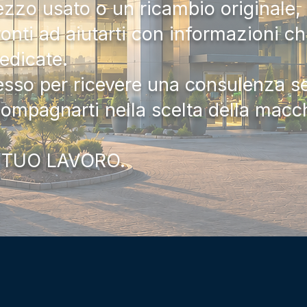
zzo usato o un ricambio originale, i
onti ad aiutarti con informazioni ch
dedicate.
tesso per ricevere una consulenza 
compagnarti nella scelta della macc
 TUO LAVORO.