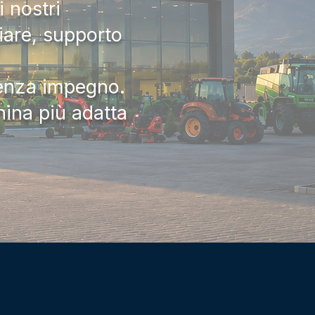
 nostri
iare, supporto
senza impegno.
hina più adatta