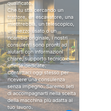
qualificato.
Che tu stia cercando un
trattore, un escavatore, una
mietitrebbia, un telescopico,
un mezzo usato o un
ricambio originale, i nostri
consulenti sono pronti ad
aiutarti con informazioni
chiare, supporto tecnico e
offerte dedicate.
Contattaci oggi stesso per
ricevere una consulenza
senza impegno. Saremo lieti
di accompagnarti nella scelta
della macchina più adatta al
tuo lavoro.