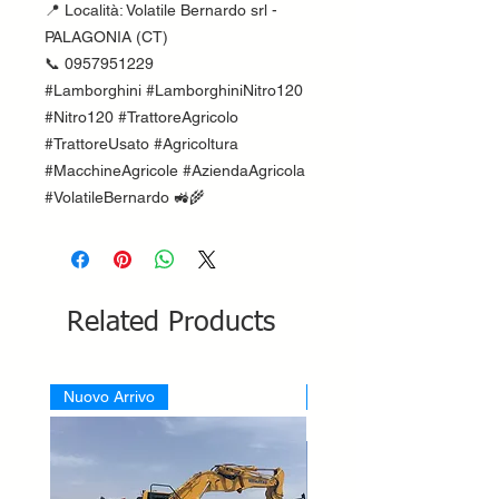
📍 Località: Volatile Bernardo srl -
PALAGONIA (CT)
📞 0957951229
#Lamborghini #LamborghiniNitro120
#Nitro120 #TrattoreAgricolo
#TrattoreUsato #Agricoltura
#MacchineAgricole #AziendaAgricola
#VolatileBernardo 🚜🌾
Related Products
Nuovo Arrivo
Nuovo Arrivo