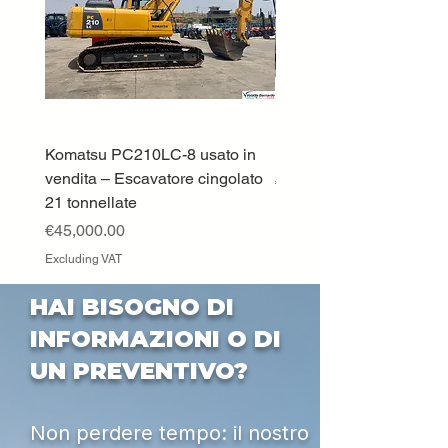
Komatsu PC210LC-8 usato in
DEUTZ-FAHR 5110 TT
vendita – Escavatore cingolato
Price
€33,000.00
21 tonnellate
Excluding VAT
Price
€45,000.00
Excluding VAT
HAI BISOGNO DI
INFORMAZIONI O DI
UN PREVENTIVO?
Non perdere tempo: il nostro