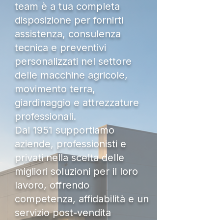
team è a tua completa
disposizione per fornirti
assistenza, consulenza
tecnica e preventivi
personalizzati nel settore
delle macchine agricole,
movimento terra,
giardinaggio e attrezzature
professionali.
Dal 1951 supportiamo
aziende, professionisti e
privati nella scelta delle
migliori soluzioni per il loro
lavoro, offrendo
competenza, affidabilità e un
servizio post-vendita