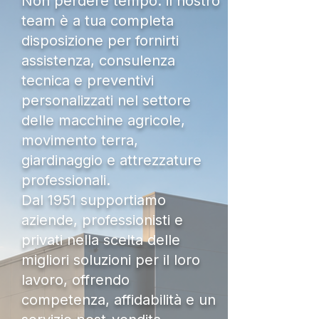
Non perdere tempo: il nostro
team è a tua completa
disposizione per fornirti
assistenza, consulenza
tecnica e preventivi
personalizzati nel settore
delle macchine agricole,
movimento terra,
giardinaggio e attrezzature
professionali.
Dal 1951 supportiamo
aziende, professionisti e
privati nella scelta delle
migliori soluzioni per il loro
lavoro, offrendo
competenza, affidabilità e un