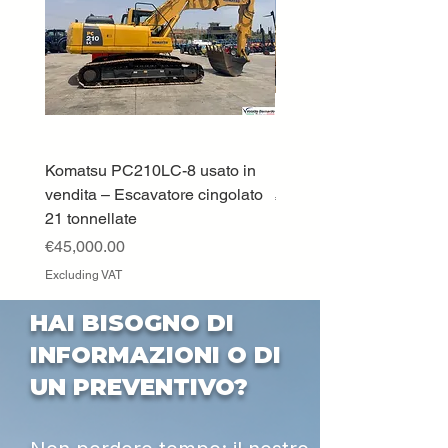
Komatsu PC210LC-8 usato in
DEUTZ-FAHR 5110 TT
vendita – Escavatore cingolato
Price
€33,000.00
21 tonnellate
Excluding VAT
Price
€45,000.00
Excluding VAT
HAI BISOGNO DI
INFORMAZIONI O DI
UN PREVENTIVO?