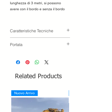
lunghezza di 3 metri, si possono
avere con il bordo e senza il bordo
Caratteristiche Tecniche
Lunghezza 3000
Portata
Peso 45kg
Passo 1000 kg 2050
Passo 1500 kg 2500
Passo 2000 kg 2500
Related Products
Nuovo Arrivo
Nuovo Arrivo