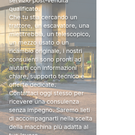
servizio post-vendita
qualificato.
Che tu stia cercando un
trattore, un escavatore, una
mietitrebbia, un telescopico,
un mezzo usato o un
ricambio originale, i nostri
consulenti sono pronti ad
aiutarti con informazioni
chiare, supporto tecnico e
offerte dedicate.
Contattaci oggi stesso per
ricevere una consulenza
senza impegno. Saremo lieti
di accompagnarti nella scelta
della macchina più adatta al