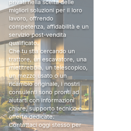
privati nella scelta delle
migliori soluzioni per il loro
lavoro, offrendo
competenza, affidabilità e un
servizio post-vendita
qualificato.
Che tu stia cercando un
trattore, un escavatore, una
mietitrebbia, un telescopico,
un mezzo usato o un
ricambio originale, i nostri
consulenti sono pronti ad
aiutarti con informazioni
chiare, supporto tecnico e
offerte dedicate.
Contattaci oggi stesso per