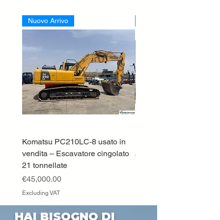
Nuovo Arrivo
Nuovo Arrivo
Komatsu PC210LC-8 usato in
DEUTZ-FAHR 5110 TT
vendita – Escavatore cingolato
Price
€33,000.00
21 tonnellate
Excluding VAT
Price
€45,000.00
Excluding VAT
HAI BISOGNO DI