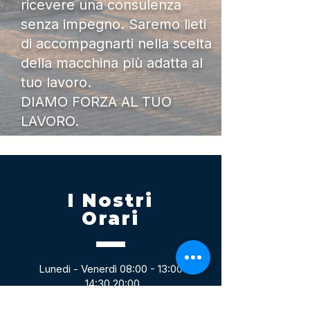
ricevere una consulenza
senza impegno. Saremo lieti
di accompagnarti nella scelta
della macchina più adatta al
tuo lavoro.
DIAMO FORZA AL TUO
LAVORO.
I Nostri
Orari
Lunedi - Venerdì 08:00 - 13:00
14:30 20:00
Sabato 08:00 - 14:00