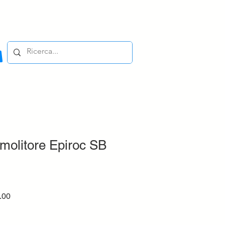
molitore Epiroc SB
r
Sale
.00
Price