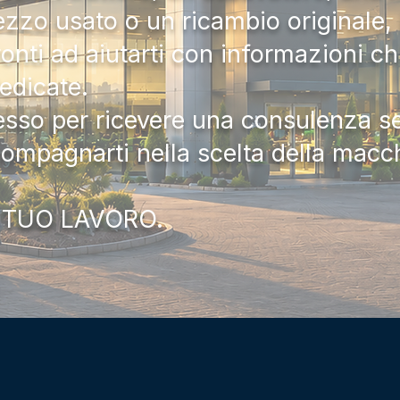
zzo usato o un ricambio originale, i
onti ad aiutarti con informazioni ch
dedicate.
tesso per ricevere una consulenza 
compagnarti nella scelta della macc
 TUO LAVORO.