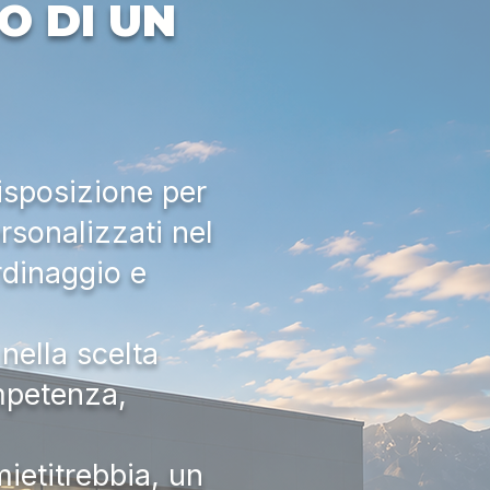
O DI UN
isposizione per
rsonalizzati nel
rdinaggio e
nella scelta
ompetenza,
ietitrebbia, un