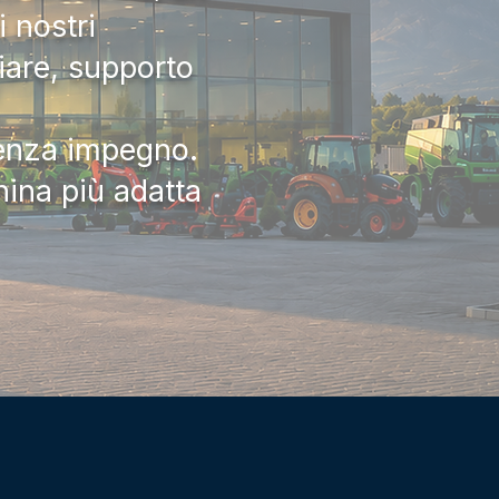
 nostri
iare, supporto
senza impegno.
hina più adatta