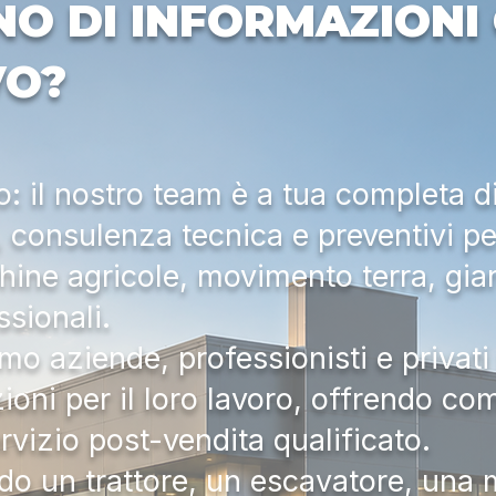
NO DI INFORMAZIONI 
VO?
 il nostro team è a tua completa d
a, consulenza tecnica e preventivi pe
hine agricole, movimento terra, gia
ssionali.
mo aziende, professionisti e privati 
zioni per il loro lavoro, offrendo c
ervizio post-vendita qualificato.
do un trattore, un escavatore, una m