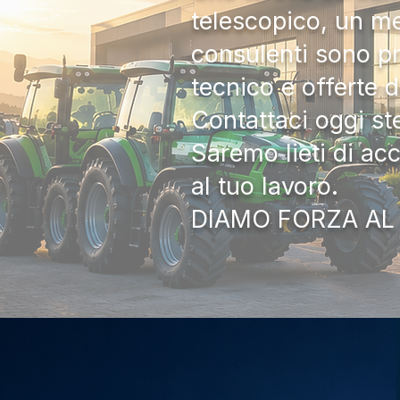
telescopico, un me
consulenti sono pr
tecnico e offerte 
Contattaci oggi s
Saremo lieti di ac
al tuo lavoro.
DIAMO FORZA AL