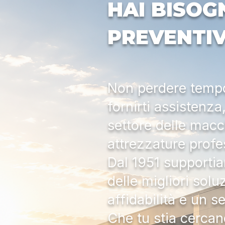
HAI BISOG
PREVENTI
Non perdere tempo:
fornirti assistenz
settore delle macc
attrezzature profe
Dal 1951 supportia
delle migliori solu
affidabilità e un s
Che tu stia cercan