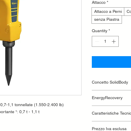
Attacco
*
Attacco a Perni
Co
senza Piastra
Quantity
*
Concetto SolidBody
Integra il meccanismo
EnergyRecovery
guida in un unico blo
 0,7-1,1 tonnellate (1.550-2.400 lb)
numero totale delle p
L'energia di rinculo
elementi ammortizzator
rtante ¹: 0,7 t - 1,1 t
Caratteristiche Tecni
utilizzata per aument
prigionieri per un ris
necessità di ulteriori
estremamente sottile 
ridurre le vibrazioni.
Classe di peso dell
Prezzo Iva esclusa
manovrabilità. Il rive