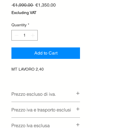
Regular
Sale
 €1,990.00 
€1,350.00
Price
Price
Excluding VAT
Quantity
*
Add to Cart
MT LAVORO 2,40
Prezzo escluso di iva.
Ritiro presso la concessionaria.
Prezzo iva e trasporto esclusi
Prezzo Iva esclusa