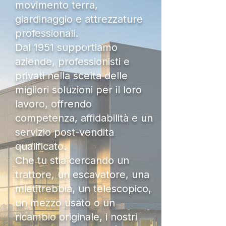
movimento terra,
giardinaggio e attrezzature
professionali.
Dal 1951 supportiamo
aziende, professionisti e
privati nella scelta delle
migliori soluzioni per il loro
lavoro, offrendo
competenza, affidabilità e un
servizio post-vendita
qualificato.
Che tu stia cercando un
trattore, un escavatore, una
mietitrebbia, un telescopico,
un mezzo usato o un
ricambio originale, i nostri