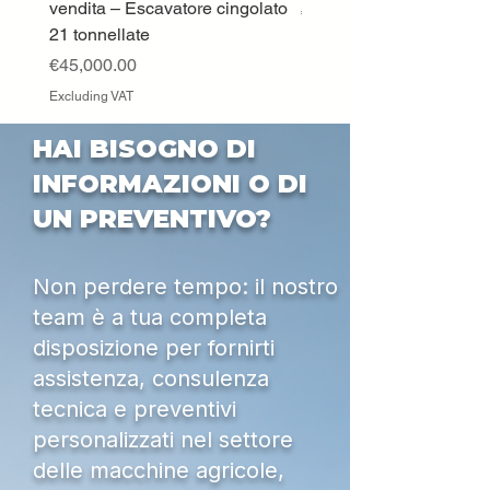
vendita – Escavatore cingolato
Price
€33,000.00
21 tonnellate
Excluding VAT
Price
€45,000.00
Excluding VAT
HAI BISOGNO DI
INFORMAZIONI O DI
UN PREVENTIVO?
Non perdere tempo: il nostro
team è a tua completa
disposizione per fornirti
assistenza, consulenza
tecnica e preventivi
personalizzati nel settore
delle macchine agricole,