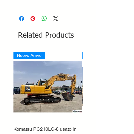
Related Products
Nuovo Arrivo
Nuovo Arrivo
Komatsu PC210LC-8 usato in
DEUTZ-FAHR 5110 TT