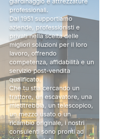
giardinaggio e attrezzature
professionali.
Dal 1951 supportiamo
aziende, professionisti e
privati nella scelta delle
migliori soluzioni per il loro
lavoro, offrendo
competenza, affidabilità e un
servizio post-vendita
qualificato.
Che tu stia cercando un
trattore, un escavatore, una
mietitrebbia, un telescopico,
un mezzo usato o un
ricambio originale, i nostri
consulenti sono pronti ad