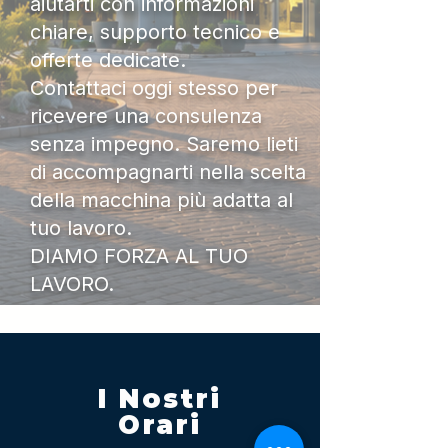
aiutarti con informazioni
chiare, supporto tecnico e
offerte dedicate.
Contattaci oggi stesso per
ricevere una consulenza
senza impegno. Saremo lieti
di accompagnarti nella scelta
della macchina più adatta al
tuo lavoro.
DIAMO FORZA AL TUO
LAVORO.
I Nostri
Orari