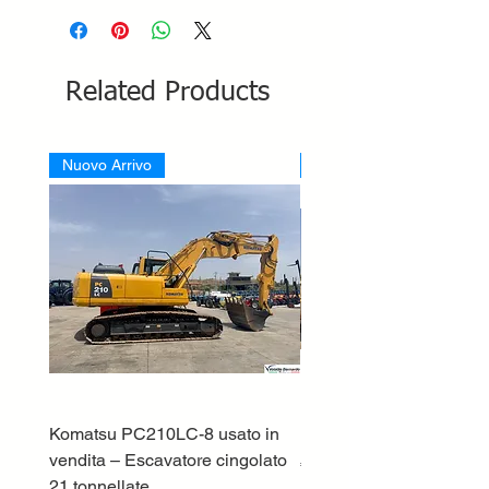
Related Products
Nuovo Arrivo
Nuovo Arrivo
Komatsu PC210LC-8 usato in
DEUTZ-FAHR 5110 TT
vendita – Escavatore cingolato
Price
€33,000.00
21 tonnellate