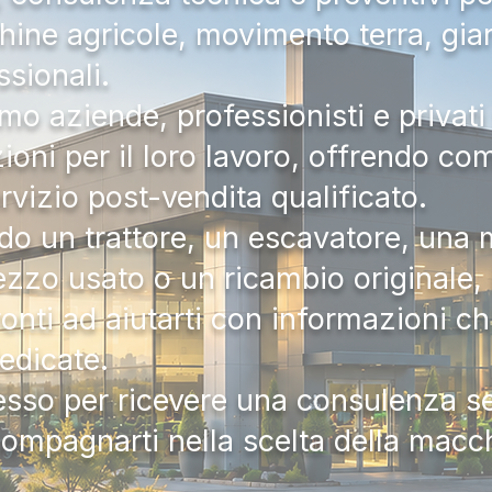
hine agricole, movimento terra, gia
ssionali.
mo aziende, professionisti e privati 
zioni per il loro lavoro, offrendo c
ervizio post-vendita qualificato.
do un trattore, un escavatore, una m
zzo usato o un ricambio originale, i
onti ad aiutarti con informazioni ch
dedicate.
tesso per ricevere una consulenza 
compagnarti nella scelta della macc