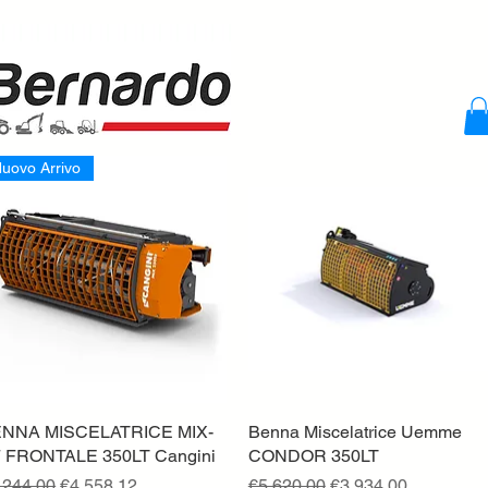
uovo Arrivo
NNA MISCELATRICE MIX-
Quick View
Benna Miscelatrice Uemme
Quick View
 FRONTALE 350LT Cangini
CONDOR 350LT
gular Price
Sale Price
Regular Price
Sale Price
,244.00
€4,558.12
€5,620.00
€3,934.00