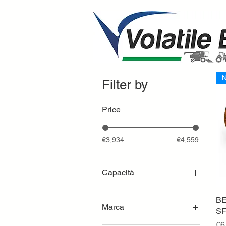
N
Filter by
Price
€3,934
€4,559
Capacità
Lt 350
BE
Marca
SF
Re
€6