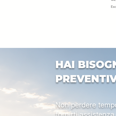
Cangini
Uemme
Exc
HAI BISOG
PREVENTI
Non perdere tempo:
fornirti assistenz