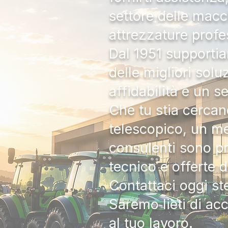
settore delle macc
attrezzature profe
Dal 1951 supportia
delle migliori solu
affidabilità e un s
Che tu stia cercan
telescopico, un me
consulenti sono pr
tecnico e offerte 
Contattaci oggi s
Saremo lieti di ac
al tuo lavoro.