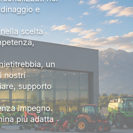
rdinaggio e
nella scelta
ompetenza,
ietitrebbia, un
 nostri
iare, supporto
senza impegno.
hina più adatta