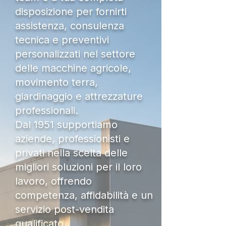
disposizione per fornirti
assistenza, consulenza
tecnica e preventivi
personalizzati nel settore
delle macchine agricole,
movimento terra,
giardinaggio e attrezzature
professionali.
Dal 1951 supportiamo
aziende, professionisti e
privati nella scelta delle
migliori soluzioni per il loro
lavoro, offrendo
competenza, affidabilità e un
servizio post-vendita
qualificato.