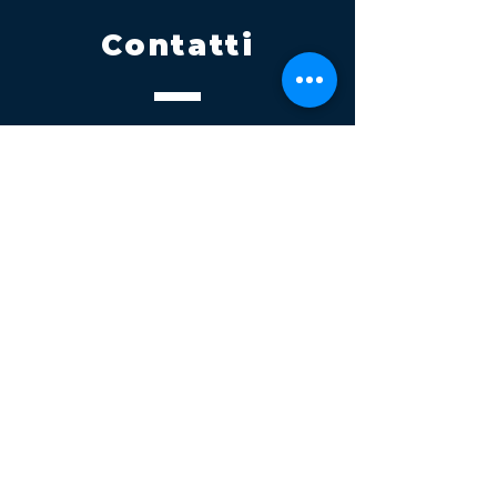
Contatti
Tel.
095 795 1229
Mail
info@volatile.it
Sede di Palagonia
C.da TreFontane snc
Sede di Partinico
Turrisi, S.S.113km 310+085, 90047
Partinico
P.iva 03543990877