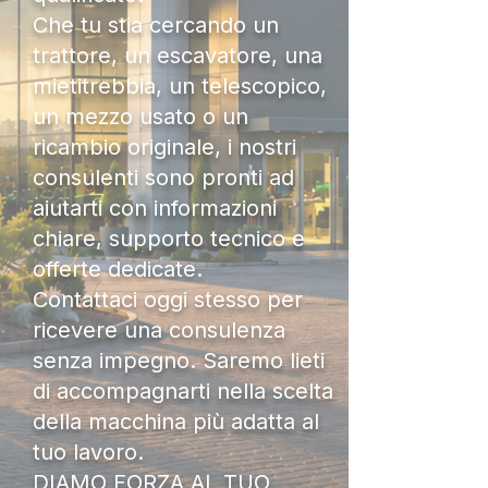
Che tu stia cercando un
trattore, un escavatore, una
mietitrebbia, un telescopico,
un mezzo usato o un
ricambio originale, i nostri
consulenti sono pronti ad
aiutarti con informazioni
chiare, supporto tecnico e
offerte dedicate.
Contattaci oggi stesso per
ricevere una consulenza
senza impegno. Saremo lieti
di accompagnarti nella scelta
della macchina più adatta al
tuo lavoro.
DIAMO FORZA AL TUO