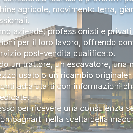
hine agricole, movimento terra, gia
ssionali.
mo aziende, professionisti e privati 
zioni per il loro lavoro, offrendo c
ervizio post-vendita qualificato.
do un trattore, un escavatore, una m
zzo usato o un ricambio originale, i
onti ad aiutarti con informazioni ch
dedicate.
tesso per ricevere una consulenza 
compagnarti nella scelta della macc