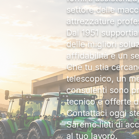
settore delle macc
attrezzature profe
Dal 1951 supportia
delle migliori solu
affidabilità e un s
Che tu stia cercan
telescopico, un me
consulenti sono pr
tecnico e offerte 
Contattaci oggi s
Saremo lieti di ac
al tuo lavoro.