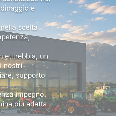
rdinaggio e
nella scelta
ompetenza,
ietitrebbia, un
 nostri
iare, supporto
senza impegno.
hina più adatta