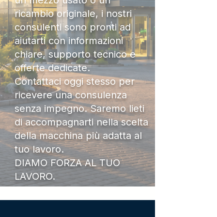
un mezzo usato o un
ricambio originale, i nostri
consulenti sono pronti ad
aiutarti con informazioni
chiare, supporto tecnico e
offerte dedicate.
Contattaci oggi stesso per
ricevere una consulenza
senza impegno. Saremo lieti
di accompagnarti nella scelta
della macchina più adatta al
tuo lavoro.
DIAMO FORZA AL TUO
LAVORO.