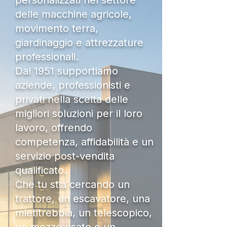
personalizzati nel settore
delle macchine agricole,
movimento terra,
giardinaggio e attrezzature
professionali.
Dal 1951 supportiamo
aziende, professionisti e
privati nella scelta delle
migliori soluzioni per il loro
lavoro, offrendo
competenza, affidabilità e un
servizio post-vendita
qualificato.
Che tu stia cercando un
trattore, un escavatore, una
mietitrebbia, un telescopico,