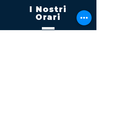
I Nostri
Orari
Lunedi - Venerdì 08:00 - 13:00
14:30 20:00
Sabato 08:00 - 14:00
Seguici su
Contatti